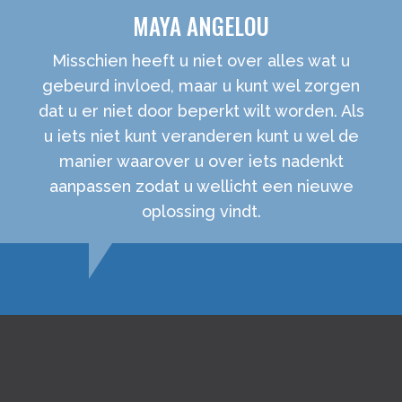
MAYA ANGELOU
Misschien heeft u niet over alles wat u
gebeurd invloed, maar u kunt wel zorgen
dat u er niet door beperkt wilt worden. Als
u iets niet kunt veranderen kunt u wel de
manier waarover u over iets nadenkt
aanpassen zodat u wellicht een nieuwe
oplossing vindt.