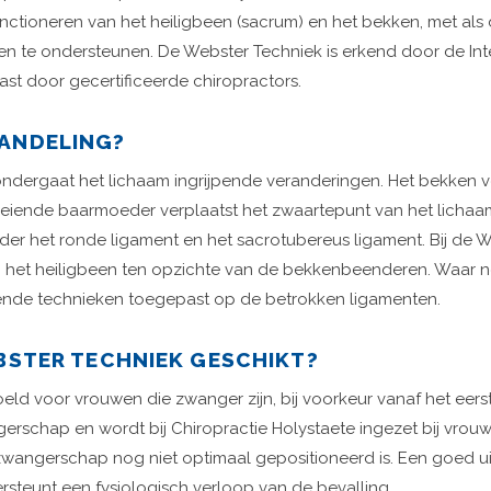
unctioneren van het heiligbeen (sacrum) en het bekken, met als
n te ondersteunen. De Webster Techniek is erkend door de Inter
st door gecertificeerde chiropractors.
HANDELING?
dergaat het lichaam ingrijpende veranderingen. Het bekken ve
eiende baarmoeder verplaatst het zwaartepunt van het lichaam.
r het ronde ligament en het sacrotubereus ligament. Bij de 
n het heiligbeen ten opzichte van de bekkenbeenderen. Waar
ende technieken toegepast op de betrokken ligamenten.
EBSTER TECHNIEK GESCHIKT?
ld voor vrouwen die zwanger zijn, bij voorkeur vanaf het eerst
schap en wordt bij Chiropractie Holystaete ingezet bij vrouwe
zwangerschap nog niet optimaal gepositioneerd is. Een goed 
rsteunt een fysiologisch verloop van de bevalling.