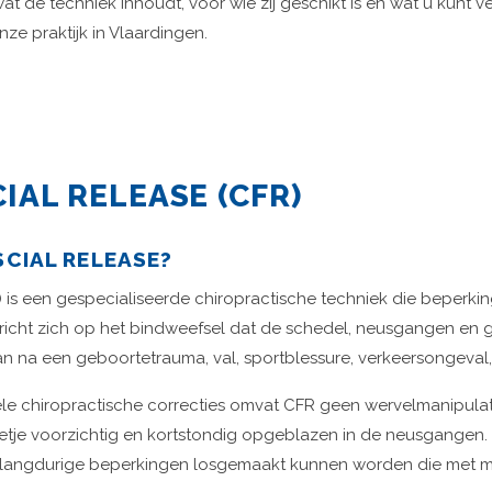
at de techniek inhoudt, voor wie zij geschikt is en wat u kunt 
ze praktijk in Vlaardingen.
IAL RELEASE (CFR)
SCIAL RELEASE?
) is een gespecialiseerde chiropractische techniek die beperki
richt zich op het bindweefsel dat de schedel, neusgangen en g
 na een geboortetrauma, val, sportblessure, verkeersongeval,
onele chiropractische correcties omvat CFR geen wervelmanipula
netje voorzichtig en kortstondig opgeblazen in de neusgangen.
 langdurige beperkingen losgemaakt kunnen worden die met ma