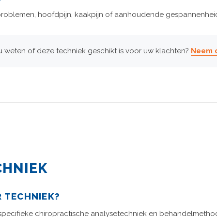
sproblemen, hoofdpijn, kaakpijn of aanhoudende gespannenheid
 u weten of deze techniek geschikt is voor uw klachten?
Neem c
CHNIEK
R TECHNIEK?
 specifieke chiropractische analysetechniek en behandelmetho