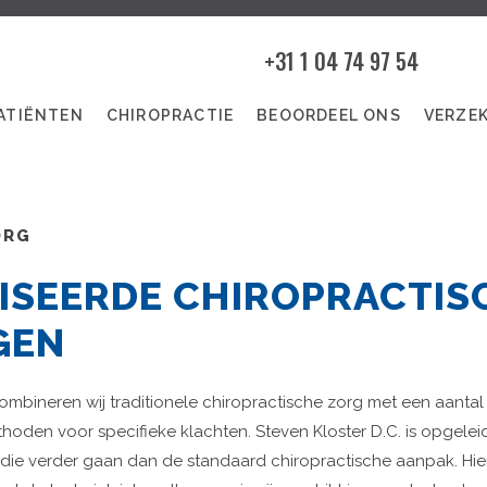
+31 1 04 74 97 54
ATIËNTEN
CHIROPRACTIE
BEOORDEEL ONS
VERZE
ORG
ISEERDE CHIROPRACTIS
GEN
combineren wij traditionele chiropractische zorg met een aantal
den voor specifieke klachten. Steven Kloster D.C. is opgelei
n die verder gaan dan de standaard chiropractische aanpak. Hi