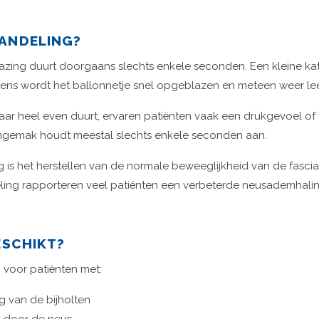
HANDELING?
blazing duurt doorgaans slechts enkele seconden. Een kleine ka
ens wordt het ballonnetje snel opgeblazen en meteen weer lee
aar heel even duurt, ervaren patiënten vaak een drukgevoel 
ngemak houdt meestal slechts enkele seconden aan.
 is het herstellen van de normale beweeglijkheid van de fasc
ng rapporteren veel patiënten een verbeterde neusademhaling,
ESCHIKT?
voor patiënten met:
g van de bijholten