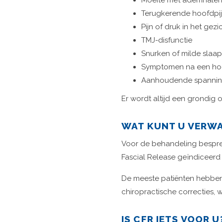
Moeite met ademhalen
Terugkerende hoofdpij
Pijn of druk in het gezi
TMJ-disfunctie
Snurken of milde slaa
Symptomen na een hoo
Aanhoudende spanning
Er wordt altijd een grondig 
WAT KUNT U VERWA
Voor de behandeling bespreek
Fascial Release geïndiceerd 
De meeste patiënten hebben 
chiropractische correcties,
IS CFR IETS VOOR U