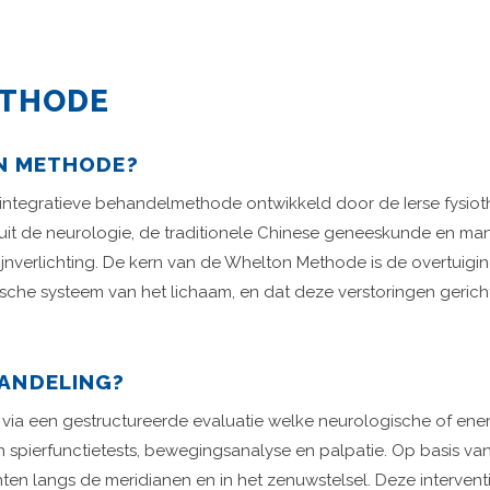
THODE
N METHODE?
ntegratieve behandelmethode ontwikkeld door de Ierse fysioth
 uit de neurologie, de traditionele Chinese geneeskunde en 
jnverlichting. De kern van de Whelton Methode is de overtuigin
trische systeem van het lichaam, en dat deze verstoringen geri
HANDELING?
t via een gestructureerde evaluatie welke neurologische of ener
 spierfunctietests, bewegingsanalyse en palpatie. Op basis v
en langs de meridianen en in het zenuwstelsel. Deze interventi