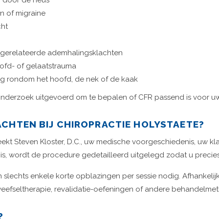
 door de neus
n of migraine
cht
pgerelateerde ademhalingsklachten
fd- of gelaatstrauma
 rondom het hoofd, de nek of de kaak
onderzoek uitgevoerd om te bepalen of CFR passend is voor uw 
CHTEN BIJ CHIROPRACTIE HOLYSTAETE?
t Steven Kloster, D.C., uw medische voorgeschiedenis, uw klac
is, wordt de procedure gedetailleerd uitgelegd zodat u precie
slechts enkele korte opblazingen per sessie nodig. Afhankeli
 weefseltherapie, revalidatie-oefeningen of andere behandelmet
?