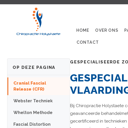
HOME
OVER ONS
P
CONTACT
GESPECIALISEERDE Z
OP DEZE PAGINA
GESPECIAL
Cranial Fascial
VLAARDIN
Release (CFR)
Webster Techniek
Bij Chiropractie Holystaete 
Whelton Methode
geavanceerde behandelmetho
gecertificeerd in technieke
Fascial Distortion